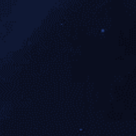
方…
具
的赞誉展开，重点分析了费利佩...
4