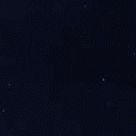
下一篇
布兰登米勒表现出色17投9中砍下