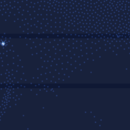
奇谈热火团队氛围强调相互鼓励共
2026-06-07 17:38
阅读 32 次