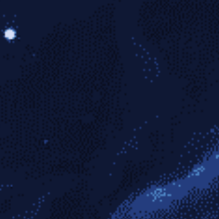
策略
对挑战时所采取的一系列策略。他表示，每当遇到艰难局面时，
赛之前，球队会举行特别会议，总结以往比赛中的失误，并提出
键时刻需要承担什么角色。
实心理调适也是非常重要的一环。在面临压力的时候，不少球员
让大家学会如何释放压力、调整心态。这使得他们能够以更加平
后，无论胜负如何，球队都会进行复盘总结。通过分析比赛录像
持续反思促使大家不断成长，提高竞技水平，同时也加强了彼此
心态
，约维奇强调了一种积极向上的心态。他认为，无论多么艰难，
，每个成员都有责任去激励身边的人，使其始终保持高昂斗志。
。