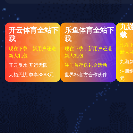
首页
体育新闻
正
约维奇在谈及热火的团队氛
系如何帮助他们在逆境中保
的策略以及成功背后的心态
1、团队凝聚力
约维奇首先提到，热火队的
当每位球员都能团结一致，
厚的友谊，这种情感纽带使
他还指出，这种凝聚力并不
和信任。例如，球队会定期
潜在矛盾，并促进更好的合