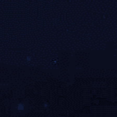
员都在努力展示自己的实力。近日...
开
布朗·詹姆斯的影响力无疑是举...
风
和球员的个人特色愈发受到关注...
联系我们
快速导航
西省武侯区黄河路46号33栋
App下载