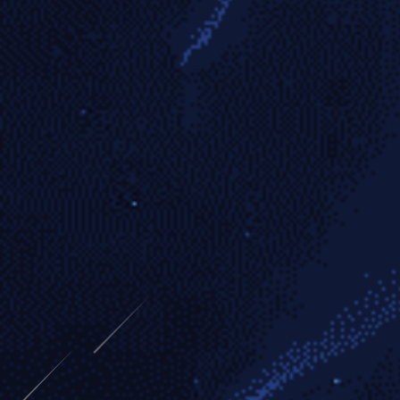
此外，约维奇认为，在比赛
给予理解与支持，共同寻找
2、沟通与支持
在谈到沟通时，约维奇强调
都是不可或缺的一部分。每
教练的意图。
热火队内部建立了一套有效
之间也会互相分享各自的看
能力。
同时，在困难时期，队员们
会通过言语上的支持来激励
盾。