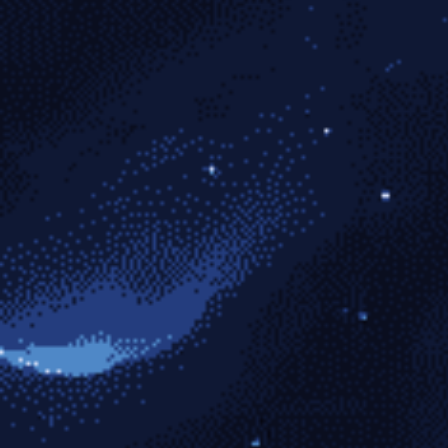
约维奇还提到，自我要求同
导向让整个团队朝着同一个
成合力，从而取得更好的成
总之，这样一种积极健康的
们勇敢前行，为实现更高荣
总结：
综上所述，通过约维奇对热
的团队文化。强大的凝聚力
部分.
希望其他运动队伍能够从中
分享到：