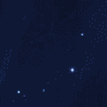
中展现出的默契配合正是这种凝聚力的一种体现。当一名球员犯
解决方案。这样的环境让每个人都感受到安全感，从而更加大胆
机制
了良好沟通对于团队协作的重要性。他表示，无论是在战术讨论
位队员都有机会表达自己的观点和建议，这不仅增强了参与感，
的信息反馈机制。当某个战术未能奏效时，教练会主动与球员沟
法，通过讨论找到改进的方法。这种双向互动不仅提高了整体决
会相互倾诉与鼓励。在赛季中的低谷期，一些球员可能会产生信
他们重新振作。这种积极向上的氛围让每位成员都明白，他们并