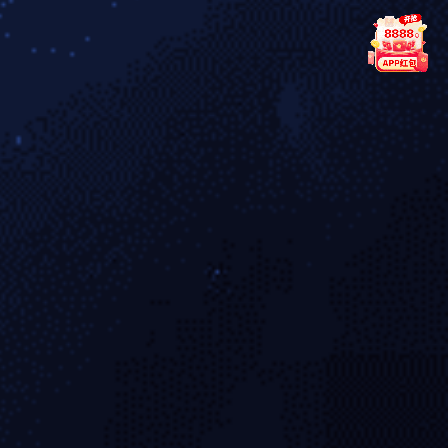
断追求自我突破。这样的目标
队目标结合起来时，更容易形
因素，这份信念始终支撑着他
仅是顶尖运动员，更需要良好
了一支成功球队不可或缺的一
竞争能力，实现更大的辉煌！