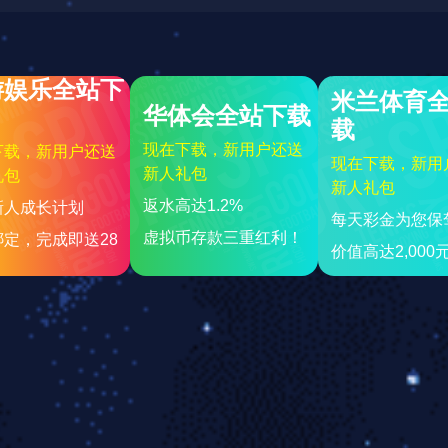
文
围时，强调了相互鼓励和共克难关的重要性。他描述了球队成员
持积极态度。文章将从四个方面深入探讨这一主题，包括团队凝
。这些方面不仅体现了热火队员们的精神面貌，也为其他团队提
的重要性
最大优势之一就是强大的团队凝聚力。在这个充满竞争的联盟中
才能真正发挥出最佳水平。球队内不同背景和文化的球员通过共
得每个人都愿意为了彼此付出更多。
是一蹴而就，而是经过长期磨练而来的。球队通过不断地进行团
组织集体晚餐或户外活动，让球员们在正式场合之外增进感情。
作。