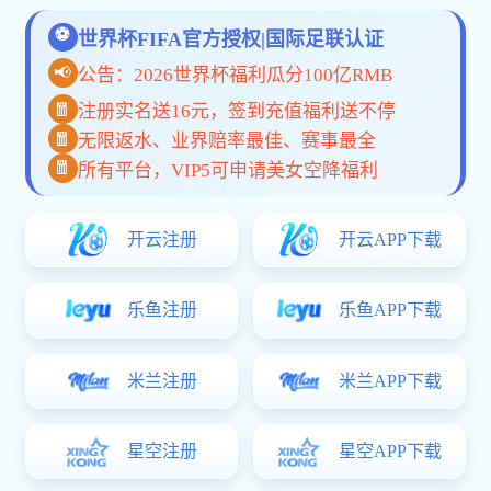
勒沃库森主帅盛赞哈兰德为世界顶级前
锋埃切维里状态火热已做好上场准备
2026-04-28 18:04
阅读 80 次