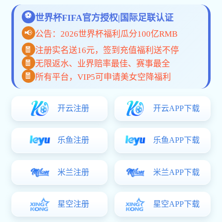
英超十佳引援评选揭晓扎卡谢尔基苏维
门迪等球员表现出色
2026-06-09 20:57
阅读 42 次