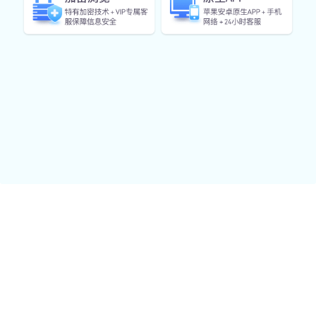
来限制对方进攻。这样的战术布局使得掘金在突破和投篮时
遭遇到了重重阻碍。
例如，在防守端，骑士加强了轮转速度和协防意识，确保每
一次投篮都有人进行干扰。同时，在进攻端，他们则通过不
断地引导罚球区周围的大个子参与进攻，加速形成包夹，从
而吸引对方注意力并创造更多空位机会。这种扎实且灵活变
通的战术执行，让骑士能够持续保持内线主导地位。
这种高效且具有针对性的战术执行，不仅限于某一方面，而
是贯穿整场比赛，确保了球队能够始终占据主动权，对掘金
造成持续压力。
3、掘金存在的问题与不足
相较于骑士队，掘金在本场比赛中显得有些被动，其内部缺
乏有效反击能力与配合默契。他们虽然拥有实力不俗的大个