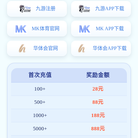
首页
体育新闻
正文
在最近的一场NBA比赛中，骑士队展现出了令人瞩目的内线
优势，以41个篮板的强劲表现压制了掘金队的27个篮板。这
一数据不仅反映出骑士在攻防两端的统治力，也揭示了掘金
在内线对抗中的劣势。本文将从四个方面深入分析这一比赛
的关键因素，包括骑士内线球员的表现、战术安排与执行、
掘金的问题所在以及对未来比赛的启示。通过全面解析，我
们可以更好地理解这场比赛的意义及其对球队后续发展的影
响。
1、骑士内线球员表现突出
骑士队凭借其内线球员的出色发挥，在本场比赛中取得了明
显的篮板优势。无论是约基奇还是其他大个子球员，他们在
禁区内都展现出了极强的争抢意识和身体对抗能力。这种积
极性不仅体现在防守端，还体现在进攻篮板上，为球队提供