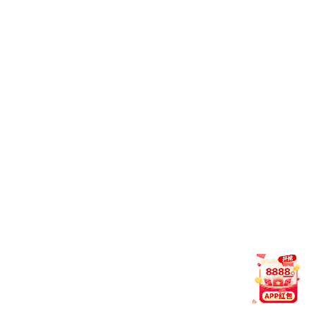
说，这样一场胜利不仅提升了球队信心，更加巩固了其作为
季后赛竞争者的位置。他们可以继续依靠强大的内线优势，
同时也要保持良好的团队配合，以应对接下来更加严峻的挑
战。
而对于掘金来说，这是一记警钟，需要认真审视自身策略以
及球员状态。在面对强敌时，应当及时调整战术，加强内部
协作，并提升心理素质，以避免再度陷入类似窘境。此外，
加强训练，提高冲击力和争抢意识，将是未来提升的重要方
向。
总结：
综上所述，本场比赛中，骑士凭借41个篮板完美展现出自己
在内线上的绝对优势，而掘金则因未能适应变化而惨遭压
制。这不仅是一场数据上的胜利，更是战略与执行上的较
量，各自展现出的亮点与不足均值得深入思考和总结。