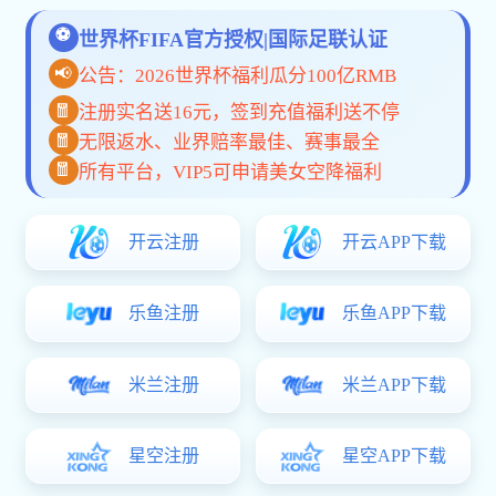
德天空报道施洛特贝克脚部受伤缺席德
国队训练或将错过对阵卢森堡比赛
2026-05-08 02:55
阅读 48 次