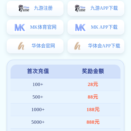
首页
体育新闻
正文
近日，德国足球队在备战与卢森堡的比赛中遭遇了不小的挑
战，施洛特贝克由于脚部受伤缺席了球队训练，这一消息引
发了广泛关注。德天空报道称，施洛特贝克可能将错过即将
到来的对阵卢森堡的比赛。这不仅影响了他的个人状态，也
给整个德国队的战术布局带来了不确定性。作为年轻有为的
后卫，施洛特贝克在球队中的地位越来越重要，他的缺席无
疑会让主教练面临重大的考验。此外，球队如何调整阵容以
应对这一变故，也是球迷们关心的话题。本文将从施洛特贝
克受伤情况、对球队的影响、替补球员的表现以及未来展望
等四个方面进行详细阐述。
1、施洛特贝克受伤情况
施洛特贝克是在一次训练中意外脚部受伤，这一突发事件令
教练组和队友们感到震惊。根据德天空报道，他在训练时与